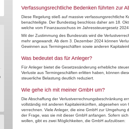
Verfassungsrechtliche Bedenken führten zur A
Diese Regelung stieß auf massive verfassungsrechtliche Kri
benachteiligte. Der Bundestag beschloss daher am 18. Okto
welche vom Finanzausschuss im Jahressteuergesetz 2024 
Mit der Zustimmung des Bundesrats wird die Verlustverrec
mehr angewandt. Ab dem 3. Dezember 2024 können Verlust
Gewinnen aus Termingeschäften sowie anderen Kapitaleink
Was bedeutet das für Anleger?
Für Anleger bietet die Gesetzesänderung erhebliche steuer
Verluste aus Termingeschäften erlitten haben, können dies
0
steuerliche Belastung deutlich reduziert.
Wie gehe ich mit meiner GmbH um?
Die Abschaffung der Verlustverrechnungsbeschränkung erm
vollständig mit anderen Kapitaleinkünften, abgesehen vo
verrechnen. Viele Anleger, die eine GmbH zur Umgehung d
der Frage, was sie mit dieser GmbH anfangen. Sofern sich
wollen, gibt es zwei Möglichkeiten, die GmbH aufzulösen: