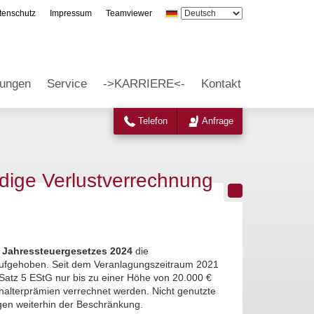
tenschutz
Impressum
Teamviewer
tungen
Service
->KARRIERE<-
Kontakt
Telefon
Anfrage
ndige Verlustverrechnung
s
Jahressteuergesetzes 2024
die
aufgehoben. Seit dem Veranlagungszeitraum 2021
Satz 5 EStG nur bis zu einer Höhe von 20.000 €
halterprämien verrechnet werden. Nicht genutzte
agen weiterhin der Beschränkung.