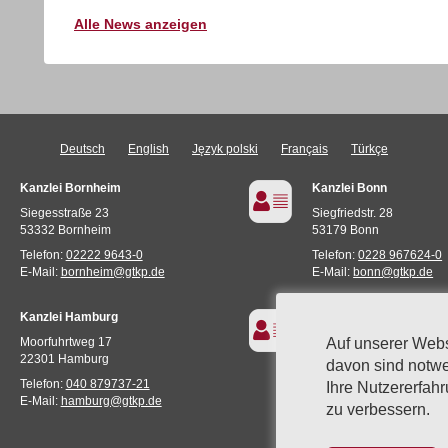
Alle News anzeigen
Deutsch
English
Język polski
Français
Türkçe
Kanzlei Bornheim
Kanzlei Bonn
Siegesstraße 23
Siegfriedstr. 28
53332 Bornheim
53179 Bonn
Telefon:
02222 9643-0
Telefon:
0228 967624-0
E-Mail:
bornheim@gtkp.de
E-Mail:
bonn@gtkp.de
Kanzlei Hamburg
GTK im Metaverse
Moorfuhrtweg 17
Vittorio Ave
Auf unserer Web
22301 Hamburg
Miami (935E,73S)
davon sind notwe
Telefon:
040 879737-21
Ihre Nutzererfah
E-Mail:
hamburg@gtkp.de
zu verbessern.