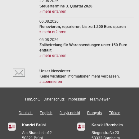
22.06.2026
Steuertermine 3. Quartal 2026
» mehr erfahren
06.08.2026
Renovieren, reparieren, bis zu 1.200 Euro sparen
» mehr erfahren
05.08.2026
Zollbefreiung für Warensendungen unter 150 Euro
entfällt
» mehr erfahren
Unser Newsletter
Keine wichtigen Informationen mehr verpassen.
» abonnieren
HinSchG
Datenschutz
Impressum
Teamviewer
Deutsch
English
Język polski
Français
Türkçe
Kanzlei Brühl
Kanzlei Bornheim
Am Strauchshof 2
Siegesstraße 23
50321 Brühl
53332 Bornheim