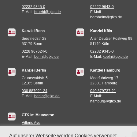
02232 9345-0
02222 9643-0
E-Mail:
bruehl@gtkp.de
E-Mail:
bornheim@gtkp.de
Kanzlei Bonn
Kanzlei Köln
Siegfriedstr. 28
Alter Deutzer Postweg 99
53179 Bonn
51149 Köln
0228 967624-0
02232 9345-0
E-Mail:
bonn@gtkp.de
E-Mail:
koeln@gtkp.de
Kanzlei Berlin
Kanzlei Hamburg
Grunewaldstr. 5
Moorfuhrtweg 17
12165 Berlin
22301 Hamburg
030 887021-24
040 879737-21
E-Mail:
berlin@gtkp.de
E-Mail:
hamburg@gtkp.de
GTK im Metaverse
Vittorio Ave
Miami (935E,73S)
Auf unserer Webseite werden Cookies verwendet.