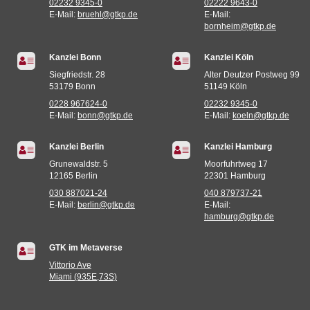
02232 9345-0
02222 9643-0
E-Mail:
bruehl@gtkp.de
E-Mail:
bornheim@gtkp.de
Kanzlei Bonn
Kanzlei Köln
Siegfriedstr. 28
Alter Deutzer Postweg 99
53179 Bonn
51149 Köln
0228 967624-0
02232 9345-0
E-Mail:
bonn@gtkp.de
E-Mail:
koeln@gtkp.de
Kanzlei Berlin
Kanzlei Hamburg
Grunewaldstr. 5
Moorfuhrtweg 17
12165 Berlin
22301 Hamburg
030 887021-24
040 879737-21
E-Mail:
berlin@gtkp.de
E-Mail:
hamburg@gtkp.de
GTK im Metaverse
Vittorio Ave
Miami (935E,73S)