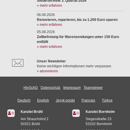
Steuertermine 3. Quartal 2026
» mehr erfahren
06.08.2026
Renovieren, reparieren, bis zu 1.200 Euro sparen
» mehr erfahren
05.08.2026
Zollbefreiung für Warensendungen unter 150 Euro
entfällt
» mehr erfahren
Unser Newsletter
Keine wichtigen Informationen mehr verpassen.
» abonnieren
HinSchG
Datenschutz
Impressum
Teamviewer
Deutsch
English
Język polski
Français
Türkçe
Kanzlei Brühl
Kanzlei Bornheim
Am Strauchshof 2
Siegesstraße 23
50321 Brühl
53332 Bornheim