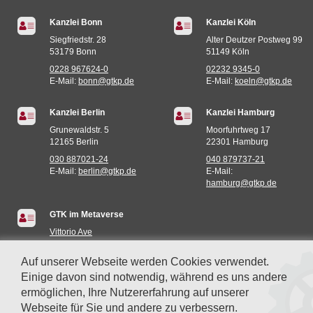
Kanzlei Bonn
Kanzlei Köln
Siegfriedstr. 28
Alter Deutzer Postweg 99
53179 Bonn
51149 Köln
0228 967624-0
02232 9345-0
E-Mail:
bonn@gtkp.de
E-Mail:
koeln@gtkp.de
Kanzlei Berlin
Kanzlei Hamburg
Grunewaldstr. 5
Moorfuhrtweg 17
12165 Berlin
22301 Hamburg
030 887021-24
040 879737-21
E-Mail:
berlin@gtkp.de
E-Mail:
hamburg@gtkp.de
GTK im Metaverse
Vittorio Ave
Miami (935E,73S)
Auf unserer Webseite werden Cookies verwendet.
Einige davon sind notwendig, während es uns andere
ermöglichen, Ihre Nutzererfahrung auf unserer
Webseite für Sie und andere zu verbessern.