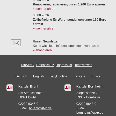
06.08.2026
Renovieren, reparieren, bis zu 1.200 Euro sparen
» mehr erfahren
05.08.2026
Zollbefreiung für Warensendungen unter 150 Euro
entfällt
» mehr erfahren
Unser Newsletter
Keine wichtigen Informationen mehr verpassen.
» abonnieren
HinSchG
Datenschutz
Impressum
Teamviewer
Deutsch
English
Język polski
Français
Türkçe
Kanzlei Brühl
Kanzlei Bornheim
Am Strauchshof 2
Siegesstraße 23
50321 Brühl
53332 Bornheim
02232 9345-0
02222 9643-0
E-Mail:
bruehl@gtkp.de
E-Mail:
bornheim@gtkp.de