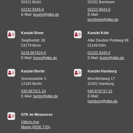
50321 Brühl
53332 Bornheim
02232 9345-0
02222 9643-0
E-Mail:
bruehl@gtkp.de
E-Mail:
bornheim@gtkp.de
Kanzlei Bonn
Kanzlei Köln
Siegfriedstr. 28
Alter Deutzer Postweg 99
53179 Bonn
51149 Köln
0228 967624-0
02232 9345-0
E-Mail:
bonn@gtkp.de
E-Mail:
koeln@gtkp.de
Kanzlei Berlin
Kanzlei Hamburg
Grunewaldstr. 5
Moorfuhrtweg 17
12165 Berlin
22301 Hamburg
030 887021-24
040 879737-21
E-Mail:
berlin@gtkp.de
E-Mail:
hamburg@gtkp.de
GTK im Metaverse
Vittorio Ave
Miami (935E,73S)