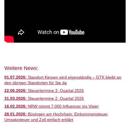
Weitere News:
01.07.2026:
Standort Kerpen wird eigenständig – GTK bleibt an
den übrigen Standorten für Sie da
22.06.2026:
Steuertermine 3. Quartal 2026
31.03.2026:
Steuertermine 2. Quartal 2026
16.02.2026:
NRW nimmt 7.000 Influencer ins Visier
28.01.2026:
Büsingen am Hochrhein: Einkommensteuer,
Umsatzsteuer und Zoll einfach erklärt