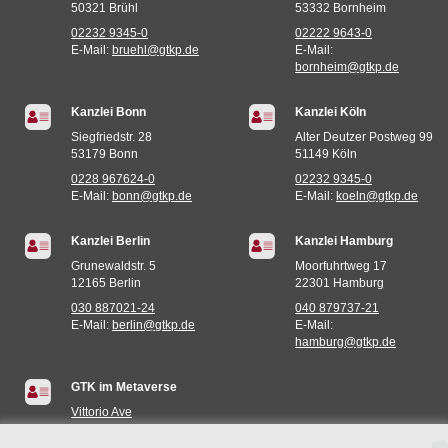
50321 Brühl
53332 Bornheim
02232 9345-0
02222 9643-0
E-Mail:
bruehl@gtkp.de
E-Mail:
bornheim@gtkp.de
Kanzlei Bonn
Kanzlei Köln
Siegfriedstr. 28
Alter Deutzer Postweg 99
53179 Bonn
51149 Köln
0228 967624-0
02232 9345-0
E-Mail:
bonn@gtkp.de
E-Mail:
koeln@gtkp.de
Kanzlei Berlin
Kanzlei Hamburg
Grunewaldstr. 5
Moorfuhrtweg 17
12165 Berlin
22301 Hamburg
030 887021-24
040 879737-21
E-Mail:
berlin@gtkp.de
E-Mail:
hamburg@gtkp.de
GTK im Metaverse
Vittorio Ave
Miami (935E,73S)