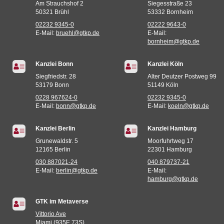
Am Strauchshof 2
Siegesstraße 23
50321 Brühl
53332 Bornheim
02232 9345-0
02222 9643-0
E-Mail:
bruehl@gtkp.de
E-Mail:
bornheim@gtkp.de
Kanzlei Bonn
Kanzlei Köln
Siegfriedstr. 28
Alter Deutzer Postweg 99
53179 Bonn
51149 Köln
0228 967624-0
02232 9345-0
E-Mail:
bonn@gtkp.de
E-Mail:
koeln@gtkp.de
Kanzlei Berlin
Kanzlei Hamburg
Grunewaldstr. 5
Moorfuhrtweg 17
12165 Berlin
22301 Hamburg
030 887021-24
040 879737-21
E-Mail:
berlin@gtkp.de
E-Mail:
hamburg@gtkp.de
GTK im Metaverse
Vittorio Ave
Miami (935E,73S)