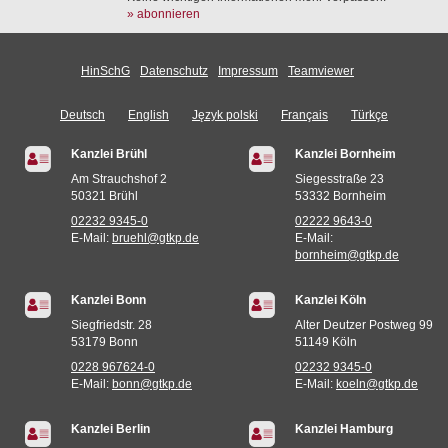
» abonnieren
HinSchG
Datenschutz
Impressum
Teamviewer
Deutsch
English
Język polski
Français
Türkçe
Kanzlei Brühl
Kanzlei Bornheim
Am Strauchshof 2
Siegesstraße 23
50321 Brühl
53332 Bornheim
02232 9345-0
02222 9643-0
E-Mail:
bruehl@gtkp.de
E-Mail:
bornheim@gtkp.de
Kanzlei Bonn
Kanzlei Köln
Siegfriedstr. 28
Alter Deutzer Postweg 99
53179 Bonn
51149 Köln
0228 967624-0
02232 9345-0
E-Mail:
bonn@gtkp.de
E-Mail:
koeln@gtkp.de
Kanzlei Berlin
Kanzlei Hamburg