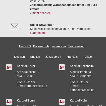
05.08.2026
Zollbefreiung für Warensendungen unter 150 Euro
entfällt
» mehr erfahren
Unser Newsletter
Keine wichtigen Informationen mehr verpassen.
» abonnieren
HinSchG
Datenschutz
Impressum
Teamviewer
Deutsch
English
Język polski
Français
Türkçe
Kanzlei Brühl
Kanzlei Bornheim
Am Strauchshof 2
Siegesstraße 23
50321 Brühl
53332 Bornheim
02232 9345-0
02222 9643-0
E-Mail:
bruehl@gtkp.de
E-Mail:
bornheim@gtkp.de
Kanzlei Bonn
Kanzlei Köln