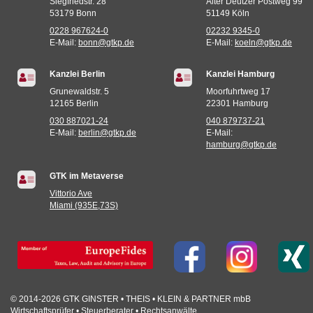
Siegfriedstr. 28
Alter Deutzer Postweg 99
53179 Bonn
51149 Köln
0228 967624-0
02232 9345-0
E-Mail:
bonn@gtkp.de
E-Mail:
koeln@gtkp.de
Kanzlei Berlin
Kanzlei Hamburg
Grunewaldstr. 5
Moorfuhrtweg 17
12165 Berlin
22301 Hamburg
030 887021-24
040 879737-21
E-Mail:
berlin@gtkp.de
E-Mail:
hamburg@gtkp.de
GTK im Metaverse
Vittorio Ave
Miami (935E,73S)
© 2014-2026 GTK GINSTER • THEIS • KLEIN & PARTNER mbB
Wirtschaftsprüfer • Steuerberater • Rechtsanwälte