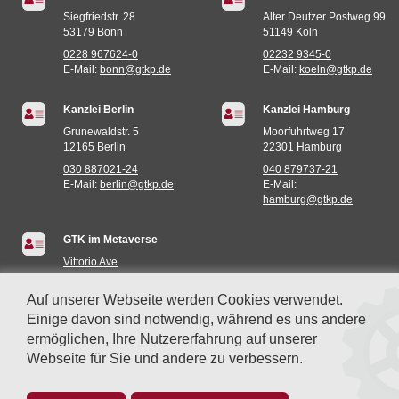
Siegfriedstr. 28
Alter Deutzer Postweg 99
53179 Bonn
51149 Köln
0228 967624-0
02232 9345-0
E-Mail:
bonn@gtkp.de
E-Mail:
koeln@gtkp.de
Kanzlei Berlin
Kanzlei Hamburg
Grunewaldstr. 5
Moorfuhrtweg 17
12165 Berlin
22301 Hamburg
030 887021-24
040 879737-21
E-Mail:
berlin@gtkp.de
E-Mail:
hamburg@gtkp.de
GTK im Metaverse
Vittorio Ave
Miami (935E,73S)
Auf unserer Webseite werden Cookies verwendet.
Einige davon sind notwendig, während es uns andere
ermöglichen, Ihre Nutzererfahrung auf unserer
Webseite für Sie und andere zu verbessern.
© 2014-2026 GTK GINSTER • THEIS • KLEIN & PARTNER mbB