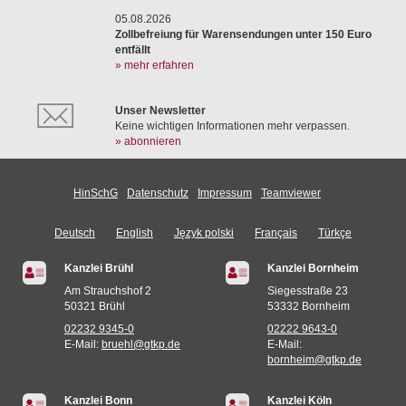
05.08.2026
Zollbefreiung für Warensendungen unter 150 Euro
entfällt
» mehr erfahren
Unser Newsletter
Keine wichtigen Informationen mehr verpassen.
» abonnieren
HinSchG
Datenschutz
Impressum
Teamviewer
Deutsch
English
Język polski
Français
Türkçe
Kanzlei Brühl
Kanzlei Bornheim
Am Strauchshof 2
Siegesstraße 23
50321 Brühl
53332 Bornheim
02232 9345-0
02222 9643-0
E-Mail:
bruehl@gtkp.de
E-Mail:
bornheim@gtkp.de
Kanzlei Bonn
Kanzlei Köln