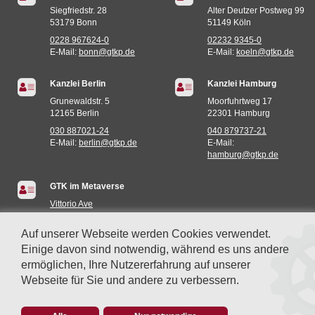
Siegfriedstr. 28
Alter Deutzer Postweg 99
53179 Bonn
51149 Köln
0228 967624-0
02232 9345-0
E-Mail:
bonn@gtkp.de
E-Mail:
koeln@gtkp.de
Kanzlei Berlin
Kanzlei Hamburg
Grunewaldstr. 5
Moorfuhrtweg 17
12165 Berlin
22301 Hamburg
030 887021-24
040 879737-21
E-Mail:
berlin@gtkp.de
E-Mail:
hamburg@gtkp.de
GTK im Metaverse
Vittorio Ave
Miami (935E,73S)
Auf unserer Webseite werden Cookies verwendet.
Einige davon sind notwendig, während es uns andere
ermöglichen, Ihre Nutzererfahrung auf unserer
Webseite für Sie und andere zu verbessern.
© 2014-2026 GTK GINSTER • THEIS • KLEIN & PARTNER mbB