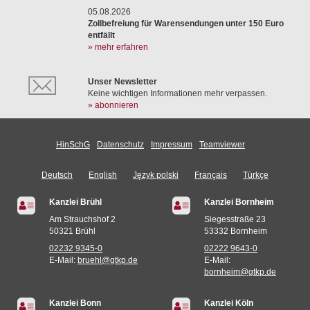
05.08.2026
Zollbefreiung für Warensendungen unter 150 Euro
entfällt
» mehr erfahren
Unser Newsletter
Keine wichtigen Informationen mehr verpassen.
» abonnieren
HinSchG
Datenschutz
Impressum
Teamviewer
Deutsch
English
Język polski
Français
Türkçe
Kanzlei Brühl
Kanzlei Bornheim
Am Strauchshof 2
Siegesstraße 23
50321 Brühl
53332 Bornheim
02232 9345-0
02222 9643-0
E-Mail:
bruehl@gtkp.de
E-Mail:
bornheim@gtkp.de
Kanzlei Bonn
Kanzlei Köln