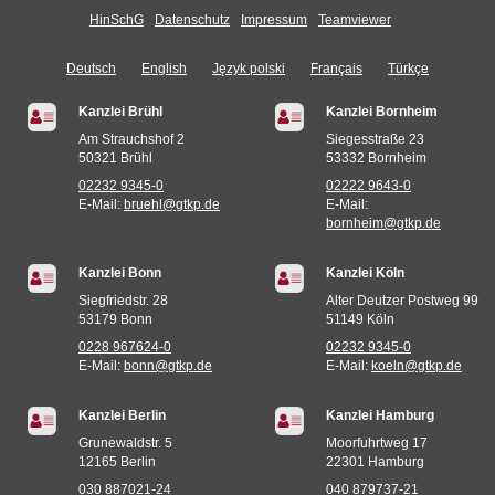
HinSchG
Datenschutz
Impressum
Teamviewer
Deutsch
English
Język polski
Français
Türkçe
Kanzlei Brühl
Kanzlei Bornheim
Am Strauchshof 2
Siegesstraße 23
50321 Brühl
53332 Bornheim
02232 9345-0
02222 9643-0
E-Mail:
bruehl@gtkp.de
E-Mail:
bornheim@gtkp.de
Kanzlei Bonn
Kanzlei Köln
Siegfriedstr. 28
Alter Deutzer Postweg 99
53179 Bonn
51149 Köln
0228 967624-0
02232 9345-0
E-Mail:
bonn@gtkp.de
E-Mail:
koeln@gtkp.de
Kanzlei Berlin
Kanzlei Hamburg
Grunewaldstr. 5
Moorfuhrtweg 17
12165 Berlin
22301 Hamburg
030 887021-24
040 879737-21