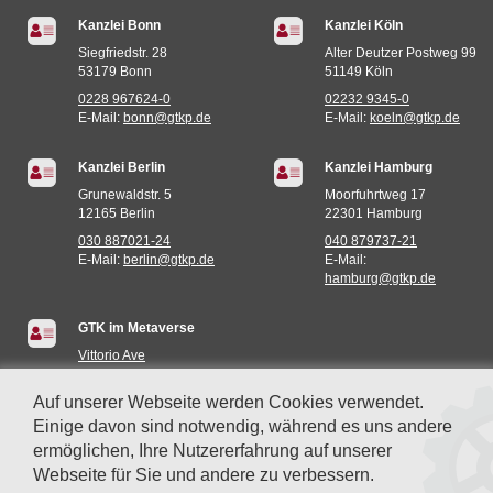
Kanzlei Bonn
Kanzlei Köln
Siegfriedstr. 28
Alter Deutzer Postweg 99
53179 Bonn
51149 Köln
0228 967624-0
02232 9345-0
E-Mail:
bonn@gtkp.de
E-Mail:
koeln@gtkp.de
Kanzlei Berlin
Kanzlei Hamburg
Grunewaldstr. 5
Moorfuhrtweg 17
12165 Berlin
22301 Hamburg
030 887021-24
040 879737-21
E-Mail:
berlin@gtkp.de
E-Mail:
hamburg@gtkp.de
GTK im Metaverse
Vittorio Ave
Miami (935E,73S)
Auf unserer Webseite werden Cookies verwendet.
Einige davon sind notwendig, während es uns andere
ermöglichen, Ihre Nutzererfahrung auf unserer
Webseite für Sie und andere zu verbessern.