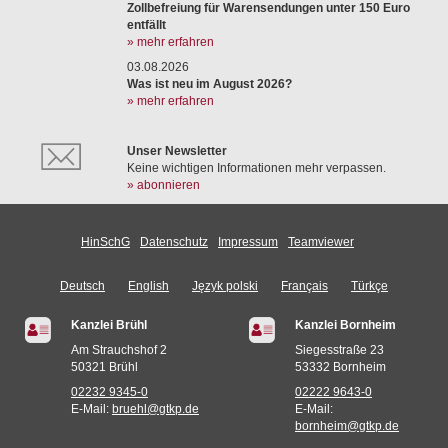
Zollbefreiung für Warensendungen unter 150 Euro
entfällt
» mehr erfahren
03.08.2026
Was ist neu im August 2026?
» mehr erfahren
Unser Newsletter
Keine wichtigen Informationen mehr verpassen.
» abonnieren
HinSchG
Datenschutz
Impressum
Teamviewer
Deutsch
English
Język polski
Français
Türkçe
Kanzlei Brühl
Kanzlei Bornheim
Am Strauchshof 2
Siegesstraße 23
50321 Brühl
53332 Bornheim
02232 9345-0
02222 9643-0
E-Mail:
bruehl@gtkp.de
E-Mail:
bornheim@gtkp.de