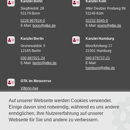
Kanzlei Bonn
Kanzlei Köln
Siegfriedstr. 28
Alter Deutzer Postweg 99
53179 Bonn
51149 Köln
0228 967624-0
02232 9345-0
E-Mail:
bonn@gtkp.de
E-Mail:
koeln@gtkp.de
Kanzlei Berlin
Kanzlei Hamburg
Grunewaldstr. 5
Moorfuhrtweg 17
12165 Berlin
22301 Hamburg
030 887021-24
040 879737-21
E-Mail:
berlin@gtkp.de
E-Mail:
hamburg@gtkp.de
GTK im Metaverse
Vittorio Ave
Miami (935E,73S)
Auf unserer Webseite werden Cookies verwendet.
Einige davon sind notwendig, während es uns andere
ermöglichen, Ihre Nutzererfahrung auf unserer
Webseite für Sie und andere zu verbessern.