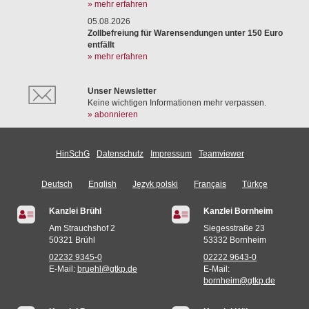
» mehr erfahren
05.08.2026
Zollbefreiung für Warensendungen unter 150 Euro
entfällt
» mehr erfahren
Unser Newsletter
Keine wichtigen Informationen mehr verpassen.
» abonnieren
HinSchG
Datenschutz
Impressum
Teamviewer
Deutsch
English
Język polski
Français
Türkçe
Kanzlei Brühl
Kanzlei Bornheim
Am Strauchshof 2
Siegesstraße 23
50321 Brühl
53332 Bornheim
02232 9345-0
02222 9643-0
E-Mail:
bruehl@gtkp.de
E-Mail:
bornheim@gtkp.de